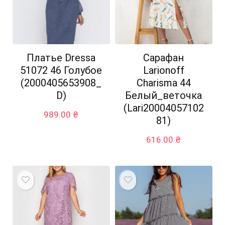
Платье Dressa
Сарафан
51072 46 Голубое
Larionoff
(2000405653908_
Charisma 44
D)
Белый_веточка
(Lari20004057102
989.00
₴
81)
616.00
₴