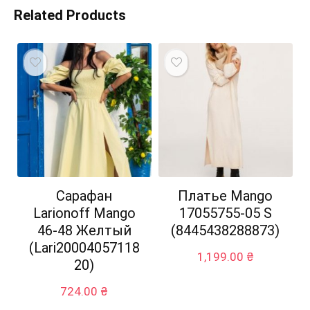
Related Products
Сарафан
Платье Mango
Larionoff Mango
17055755-05 S
46-48 Желтый
(8445438288873)
(Lari20004057118
1,199.00
₴
20)
724.00
₴