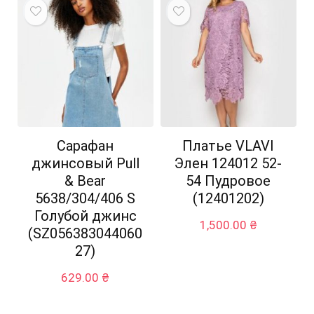
Сарафан
Платье VLAVI
джинсовый Pull
Элен 124012 52-
& Bear
54 Пудровое
5638/304/406 S
(12401202)
Голубой джинс
1,500.00
₴
(SZ056383044060
27)
629.00
₴