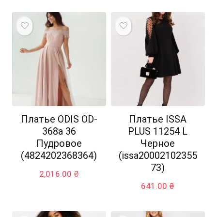
Платье ODIS OD-
Платье ISSA
368а 36
PLUS 11254 L
Пудровое
Черное
(4824202368364)
(issa20002102355
73)
2,016.00
₴
641.00
₴