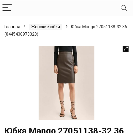
Главная
Женские юбки
Юбка Mango 27051138-32 36
(8445438973328)
Юбка Mango 27051138-32 36