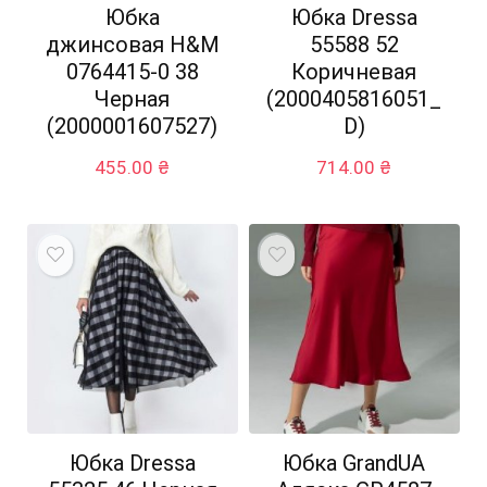
Юбка
Юбка Dressa
джинсовая H&M
55588 52
0764415-0 38
Коричневая
Черная
(2000405816051_
(2000001607527)
D)
455.00
₴
714.00
₴
Юбка Dressa
Юбка GrandUA