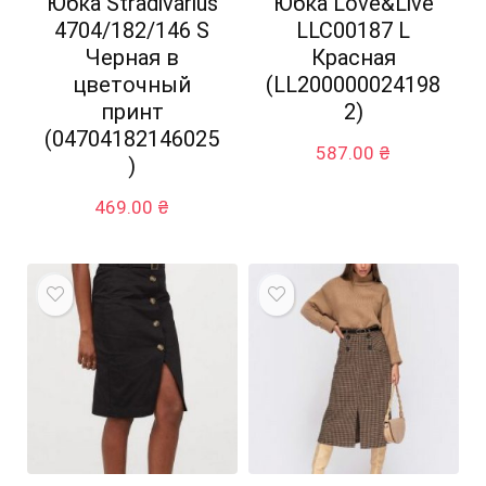
Юбка Stradivarius
Юбка Love&Live
4704/182/146 S
LLC00187 L
Черная в
Красная
цветочный
(LL200000024198
принт
2)
(04704182146025
587.00
₴
)
469.00
₴