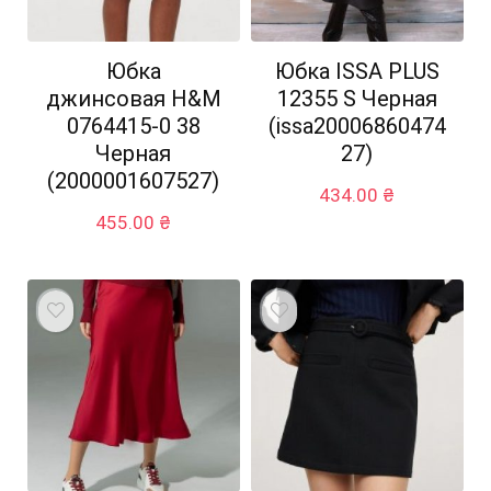
Юбка
Юбка ISSA PLUS
джинсовая H&M
12355 S Черная
0764415-0 38
(issa20006860474
Черная
27)
(2000001607527)
434.00
₴
455.00
₴