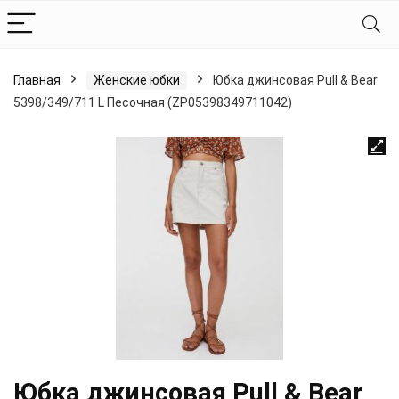
Главная
Женские юбки
Юбка джинсовая Pull & Bear
5398/349/711 L Песочная (ZP05398349711042)
Юбка джинсовая Pull & Bear