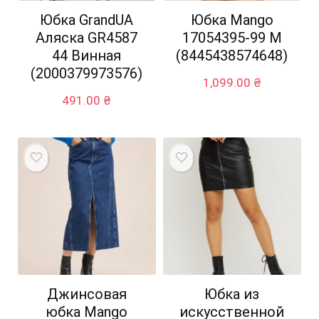
Юбка GrandUA
Юбка Mango
Аляска GR4587
17054395-99 M
44 Винная
(8445438574648)
(2000379973576)
1,099.00
₴
491.00
₴
Джинсовая
Юбка из
юбка Mango
искусственной