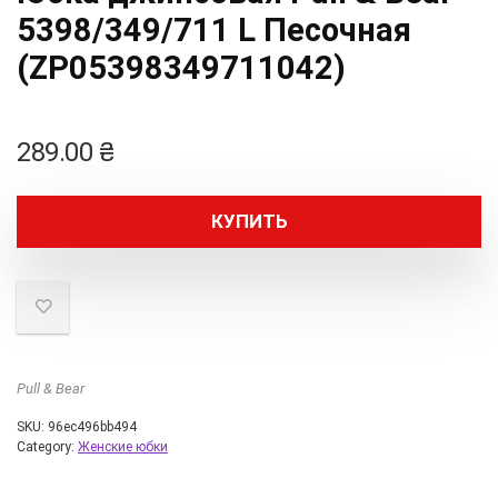
5398/349/711 L Песочная
(ZP05398349711042)
289.00
₴
КУПИТЬ
Pull & Bear
SKU:
96ec496bb494
Category:
Женские юбки