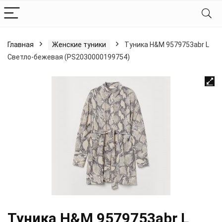
Главная
Женские туники
Туника H&M 9579753abr L
Светло-бежевая (PS2030000199754)
Туника H&M 9579753abr L