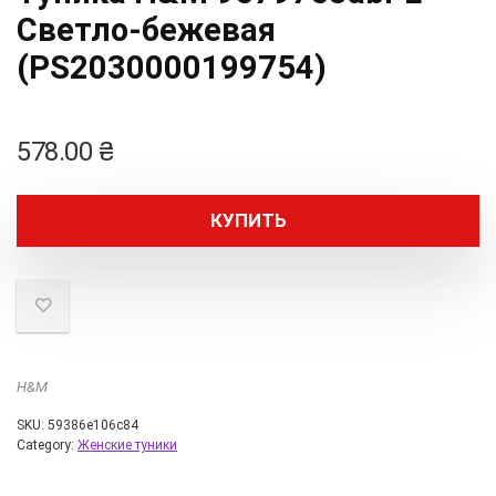
Светло-бежевая
(PS2030000199754)
578.00
₴
КУПИТЬ
H&M
SKU:
59386e106c84
Category:
Женские туники