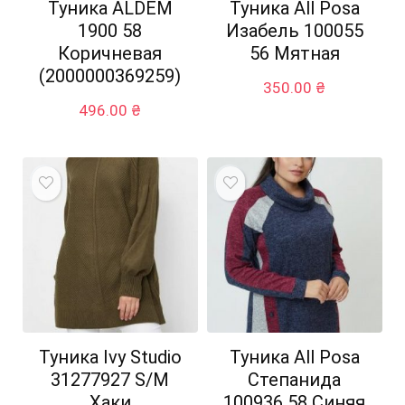
Туника ALDEM
Туника All Posa
1900 58
Изабель 100055
Коричневая
56 Мятная
(2000000369259)
350.00
₴
496.00
₴
Туника Ivy Studio
Туника All Posa
31277927 S/M
Степанида
Хаки
100936 58 Синяя