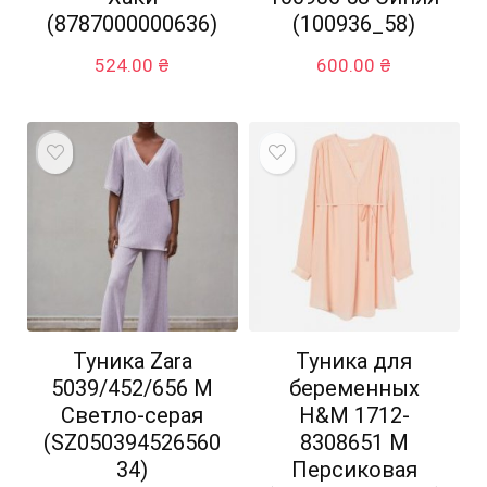
(8787000000636)
(100936_58)
524.00
₴
600.00
₴
Туника Zara
Туника для
5039/452/656 M
беременных
Светло-серая
H&M 1712-
(SZ050394526560
8308651 M
34)
Персиковая