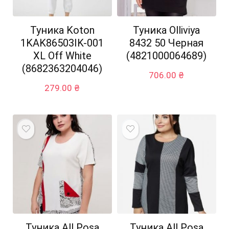
Туника Koton
Туника Olliviya
1KAK86503IK-001
8432 50 Черная
XL Off White
(4821000064689)
(8682363204046)
706.00
₴
279.00
₴
Туника All Posa
Туника All Posa