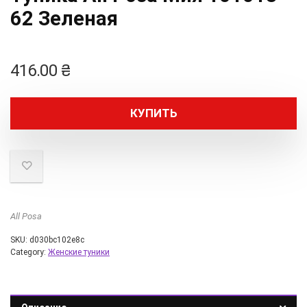
62 Зеленая
416.00
₴
КУПИТЬ
All Posa
SKU:
d030bc102e8c
Category:
Женские туники