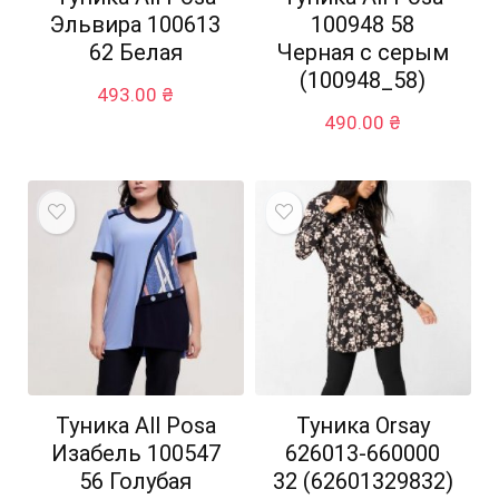
Эльвира 100613
100948 58
62 Белая
Черная с серым
(100948_58)
493.00
₴
490.00
₴
Туника All Posa
Туника Orsay
Изабель 100547
626013-660000
56 Голубая
32 (62601329832)