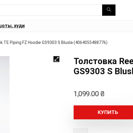
шоты, худи
 TE Piping FZ Hoodie GS9303 S Blusla (4064055488776)
Толстовка Ree
GS9303 S Blus
1,099.00
₴
КУПИТЬ