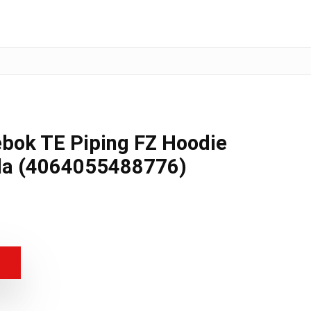
bok TE Piping FZ Hoodie
la (4064055488776)