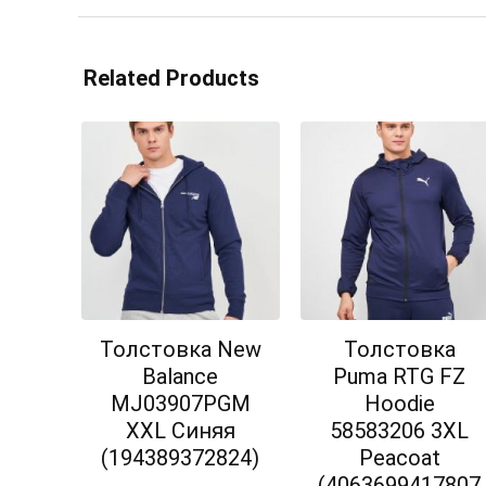
Related Products
Толстовка New
Толстовка
Balance
Puma RTG FZ
MJ03907PGM
Hoodie
XXL Синяя
58583206 3XL
(194389372824)
Peacoat
(4063699417807