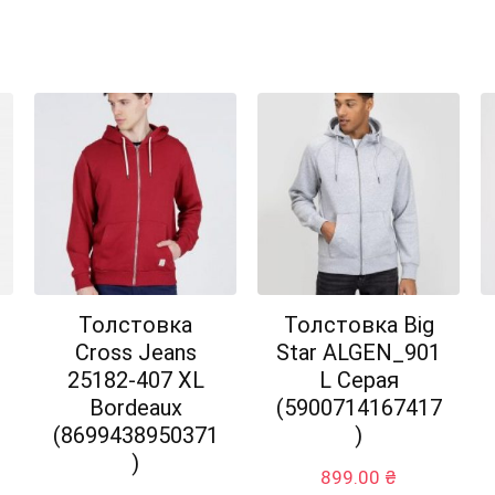
Толстовка
Толстовка Big
Cross Jeans
Star ALGEN_901
25182-407 XL
L Серая
Bordeaux
(5900714167417
(8699438950371
)
)
899.00
₴