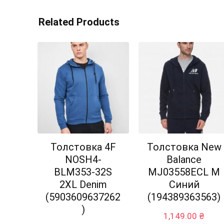
Related Products
Толстовка 4F
Толстовка New
NOSH4-
Balance
BLM353-32S
MJ03558ECL M
2XL Denim
Синий
(5903609637262
(194389363563)
)
1,149.00
₴