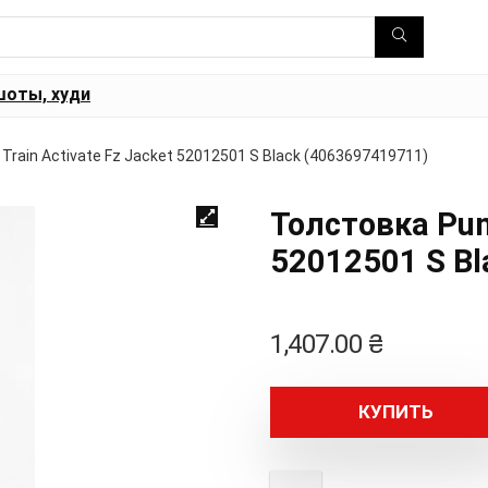
шоты, худи
rain Activate Fz Jacket 52012501 S Black (4063697419711)
Толстовка Pum
52012501 S Bl
1,407.00
₴
КУПИТЬ