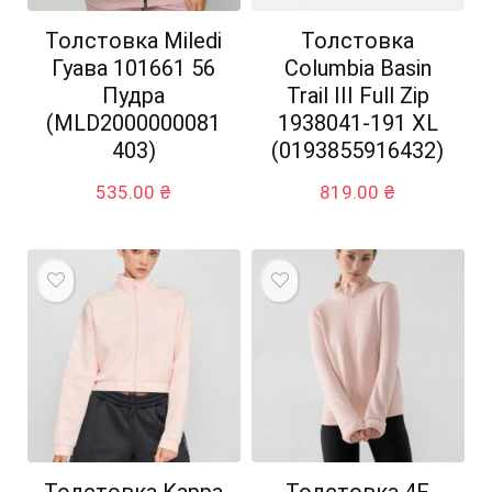
Толстовка Miledi
Толстовка
Гуава 101661 56
Columbia Basin
Пудра
Trail III Full Zip
(MLD2000000081
1938041-191 XL
403)
(0193855916432)
535.00
₴
819.00
₴
Толстовка Kappa
Толстовка 4F