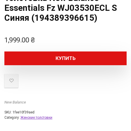
Essentials Fz WJ03530ECL S
Синяя (194389396615)
1,999.00
₴
КУПИТЬ
New Balance
SKU:
1fee10f39aed
Category:
Женские толстовки