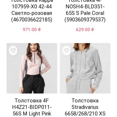
107959-X0 42-44
NOSH4-BLD351-
Светло-розовая
65S S Pale Coral
(4670036622185)
(5903609379537)
971.00
₴
629.00
₴
Толстовка 4F
Толстовка
H4Z21-BIDP011-
Stradivarius
56S M Light Pink
6658/268/210 XS