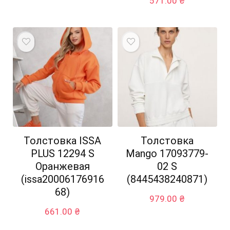
571.00
₴
Толстовка ISSA
Толстовка
PLUS 12294 S
Mango 17093779-
Оранжевая
02 S
(issa20006176916
(8445438240871)
68)
979.00
₴
661.00
₴