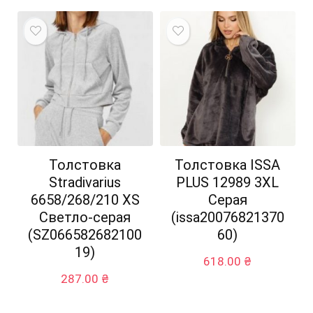
Толстовка
Толстовка ISSA
Stradivarius
PLUS 12989 3XL
6658/268/210 XS
Серая
Светло-серая
(issa20076821370
(SZ066582682100
60)
19)
618.00
₴
287.00
₴