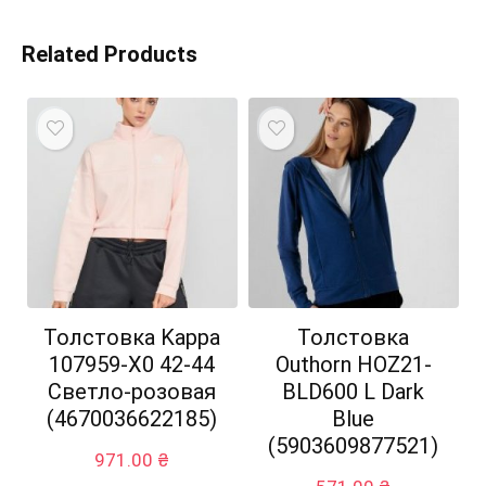
Related Products
Толстовка Kappa
Толстовка
107959-X0 42-44
Outhorn HOZ21-
Светло-розовая
BLD600 L Dark
(4670036622185)
Blue
(5903609877521)
971.00
₴