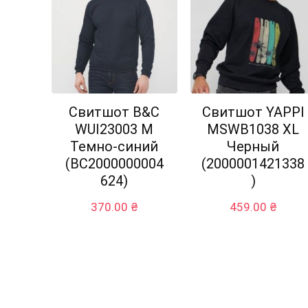
Свитшот B&C
Свитшот YAPPI
WUI23003 M
MSWB1038 XL
Темно-синий
Черный
(BC2000000004
(2000001421338
624)
)
370.00
₴
459.00
₴