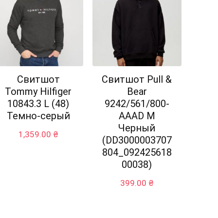
Свитшот
Свитшот Pull &
Tommy Hilfiger
Bear
10843.3 L (48)
9242/561/800-
Темно-серый
AAAD M
Черный
1,359.00
₴
(DD3000003707
804_092425618
00038)
399.00
₴