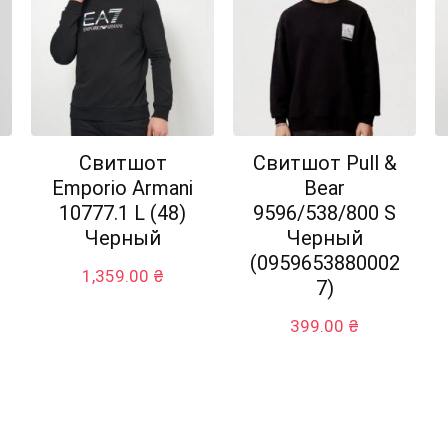
Свитшот
Свитшот Pull &
Emporio Armani
Bear
10777.1 L (48)
9596/538/800 S
Черный
Черный
(0959653880002
1,359.00
₴
7)
399.00
₴