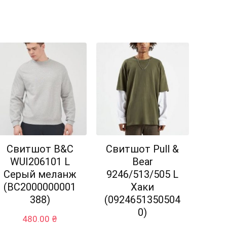
Свитшот B&C
Свитшот Pull &
WUI206101 L
Bear
Серый меланж
9246/513/505 L
(BC2000000001
Хаки
388)
(0924651350504
0)
480.00
₴