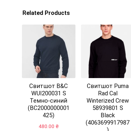
Related Products
Свитшот B&C
Свитшот Puma
WUI200031 S
Rad Cal
Темно-синий
Winterized Crew
(BC2000000001
58939801 S
425)
Black
(4063699917987
480.00
₴
)