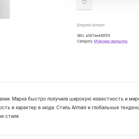
Emporio Armani
SKU:
a587ee445f59
Category:
Мужские свитшоты
талии. Марка быстро получила широкую известность и миро
ть и характер в моде. Стиль Armani и глобальные тенден
е стиля.