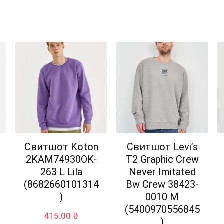
Свитшот Koton
Свитшот Levi’s
2KAM74930OK-
T2 Graphic Crew
263 L Lila
Never Imitated
(8682660101314
Bw Crew 38423-
)
0010 M
(5400970556845
415.00
₴
)