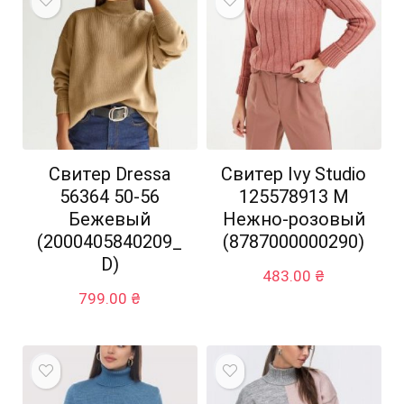
Свитер Dressa
Свитер Ivy Studio
56364 50-56
125578913 M
Бежевый
Нежно-розовый
(2000405840209_
(8787000000290)
D)
483.00
₴
799.00
₴