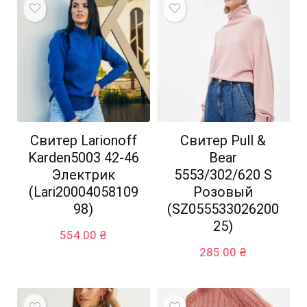
Свитер Larionoff
Свитер Pull &
Karden5003 42-46
Bear
Электрик
5553/302/620 S
(Lari20004058109
Розовый
98)
(SZ055533026200
25)
554.00
₴
285.00
₴