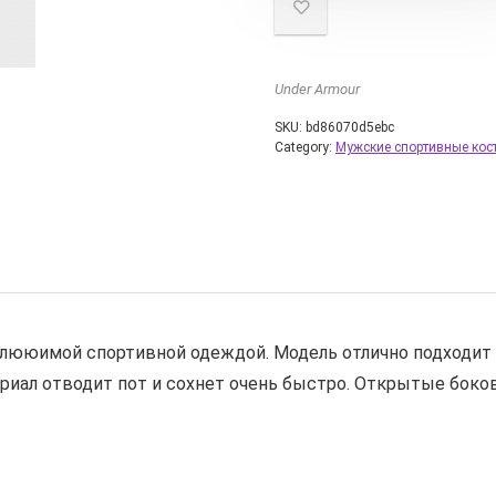
Under Armour
SKU:
bd86070d5ebc
Category:
Мужские спортивные ко
лююимой спортивной одеждой. Модель отлично подходит 
ериал отводит пот и сохнет очень быстро. Открытые бок