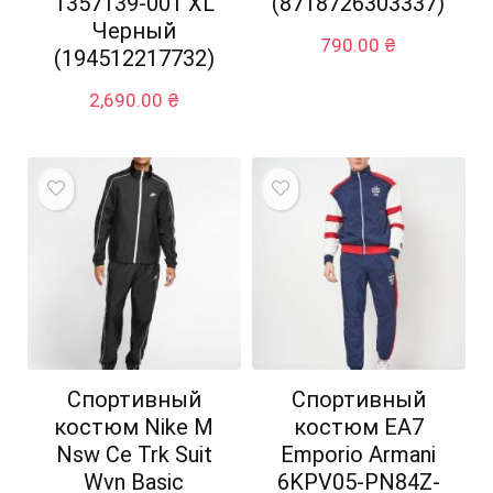
1357139-001 XL
(8718726303337)
Черный
790.00
₴
(194512217732)
2,690.00
₴
Спортивный
Спортивный
костюм Nike M
костюм EA7
Nsw Ce Trk Suit
Emporio Armani
Wvn Basic
6KPV05-PN84Z-