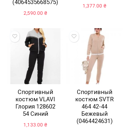
(4064535668575)
1,377.00
₴
2,590.00
₴
Спортивный
Спортивный
костюм VLAVI
костюм SVTR
Глория 128602
464 42-44
54 Синий
Бежевый
(0464424631)
1,133.00
₴