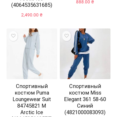
888.00
₴
(4064535631685)
2,490.00
₴
Спортивный
Спортивный
костюм Puma
костюм Miss
Loungewear Suit
Elegant 361 58-60
84745821 M
Синий
Arctic Ice
(4821000083093)