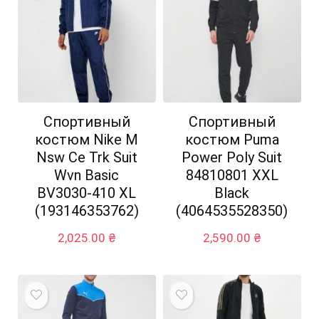
Спортивный
Спортивный
костюм Nike M
костюм Puma
Nsw Ce Trk Suit
Power Poly Suit
Wvn Basic
84810801 XXL
BV3030-410 XL
Black
(193146353762)
(4064535528350)
2,025.00
₴
2,590.00
₴