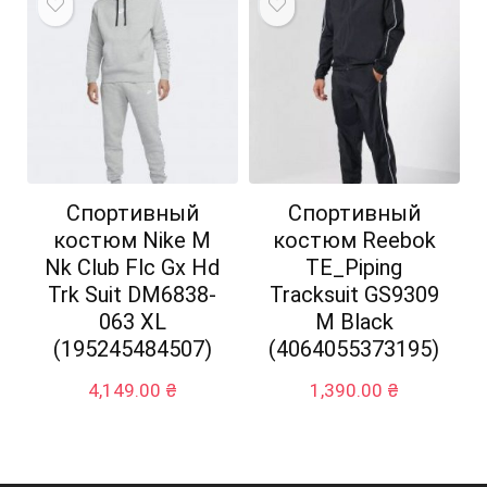
Спортивный
Спортивный
костюм Nike M
костюм Reebok
Nk Club Flc Gx Hd
TE_Piping
Trk Suit DM6838-
Tracksuit GS9309
063 XL
M Black
(195245484507)
(4064055373195)
4,149.00
₴
1,390.00
₴