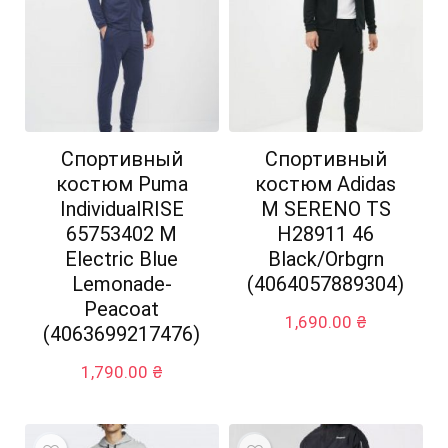
Спортивный
Спортивный
костюм Puma
костюм Adidas
IndividualRISE
M SERENO TS
65753402 M
H28911 46
Electric Blue
Black/Orbgrn
Lemonade-
(4064057889304)
Peacoat
1,690.00
₴
(4063699217476)
1,790.00
₴