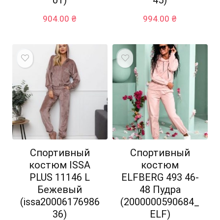
904.00
₴
994.00
₴
Спортивный
Спортивный
костюм ISSA
костюм
PLUS 11146 L
ELFBERG 493 46-
Бежевый
48 Пудра
(issa20006176986
(2000000590684_
36)
ELF)