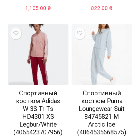
1,105.00
₴
822.00
₴
Спортивный
Спортивный
костюм Adidas
костюм Puma
W 3S Tr Ts
Loungewear Suit
HD4301 XS
84745821 M
Legbur/White
Arctic Ice
(4065423707956)
(4064535668575)