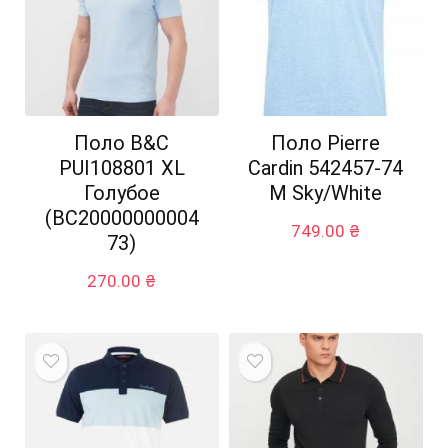
Поло B&C
Поло Pierre
PUI108801 XL
Cardin 542457-74
Голубое
M Sky/White
(BC20000000004
749.00
₴
73)
270.00
₴