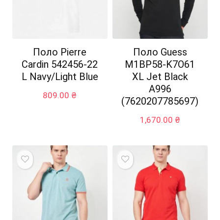
Поло Pierre
Поло Guess
Cardin 542456-22
M1BP58-K7O61
L Navy/Light Blue
XL Jet Black
A996
809.00
₴
(7620207785697)
1,670.00
₴