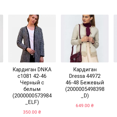
Кардиган DNKA
Кардиган
с1081 42-46
Dressa 44972
Черный с
46-48 Бежевый
белым
(2000005498398
(2000000573984
_D)
_ELF)
649.00
₴
350.00
₴