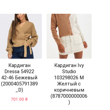
Кардиган
Кардиган Ivy
Dressa 54922
Studio
42-46 Бежевый
103298026 M
(2000405791389
Желтый с
_D)
коричневым
(8787000000006
701.00
₴
)