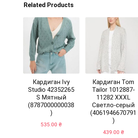
Related Products
Кардиган Ivy
Кардиган Tom
Studio 42352265
Tailor 1012887-
S Мятный
11282 XXXL
(8787000000038
Светло-серый
)
(4061946670791
)
535.00
₴
439.00
₴