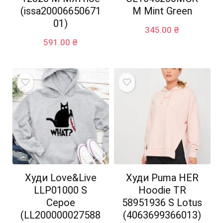
(issa20006650671
M Mint Green
01)
345.00
₴
591.00
₴
Худи Love&Live
Худи Puma HER
LLP01000 S
Hoodie TR
Серое
58951936 S Lotus
(LL200000027588
(4063699366013)