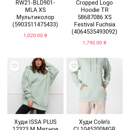
RW21-BLD901-
Cropped Logo
MLA XS
Hoodie TR
Мультиколор
58687086 XS
(5903511475433)
Festival Fuchsia
(4064535493092)
1,020.00
₴
1,790.00
₴
Худи ISSA PLUS
Худи Colin’s
12323 M Мятное
CL1045200MGR