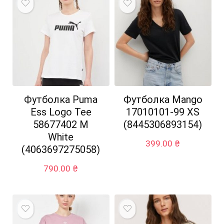
Футболка Puma
Футболка Mango
Ess Logo Tee
17010101-99 XS
58677402 M
(8445306893154)
White
399.00
₴
(4063697275058)
790.00
₴