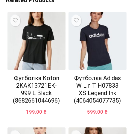
Related Products
Футболка Koton
Футболка Adidas
2KAK13721EK-
W Lin T H07833
999 L Black
XS Legend Ink
(8682661044696)
(4064054077735)
199.00
₴
599.00
₴