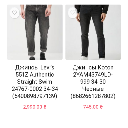
Джинсы Levi’s
Джинсы Koton
551Z Authentic
2YAM43749LD-
Straight Swim
999 34-30
24767-0002 34-34
Черные
(5400898797139)
(8682661287802)
2,990.00
₴
745.00
₴