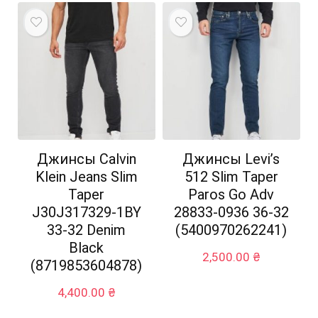
Джинсы Calvin
Джинсы Levi’s
Klein Jeans Slim
512 Slim Taper
Taper
Paros Go Adv
J30J317329-1BY
28833-0936 36-32
33-32 Denim
(5400970262241)
Black
2,500.00
₴
(8719853604878)
4,400.00
₴