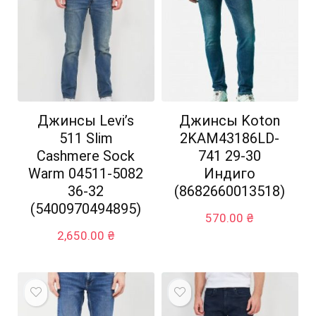
Джинсы Levi’s
Джинсы Koton
511 Slim
2KAM43186LD-
Cashmere Sock
741 29-30
Warm 04511-5082
Индиго
36-32
(8682660013518)
(5400970494895)
570.00
₴
2,650.00
₴