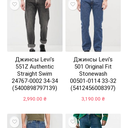
Джинсы Levi’s
Джинсы Levi’s
551Z Authentic
501 Original Fit
Straight Swim
Stonewash
24767-0002 34-34
00501-0114 33-32
(5400898797139)
(5412456008397)
2,990.00
₴
3,190.00
₴