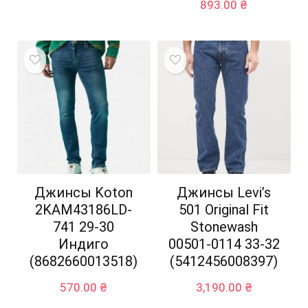
893.00
₴
Джинсы Koton
Джинсы Levi’s
2KAM43186LD-
501 Original Fit
741 29-30
Stonewash
Индиго
00501-0114 33-32
(8682660013518)
(5412456008397)
570.00
₴
3,190.00
₴