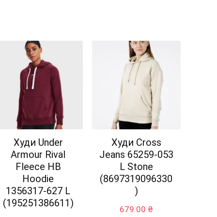
Худи Under
Худи Cross
Armour Rival
Jeans 65259-053
Fleece HB
L Stone
Hoodie
(8697319096330
1356317-627 L
)
(195251386611)
679.00
₴