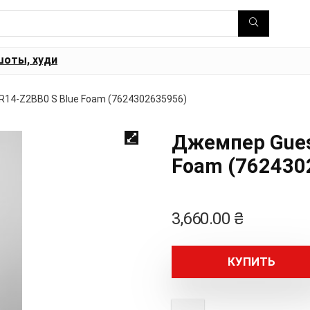
шоты, худи
14-Z2BB0 S Blue Foam (7624302635956)
Джемпер Gues
Foam (762430
3,660.00
₴
КУПИТЬ