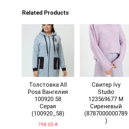
Related Products
Толстовка All
Свитер Ivy
Posa Вангелия
Studio
100920 58
123569677 M
Серая
Сиреневый
(100920_58)
(8787000000789
)
798.00
₴