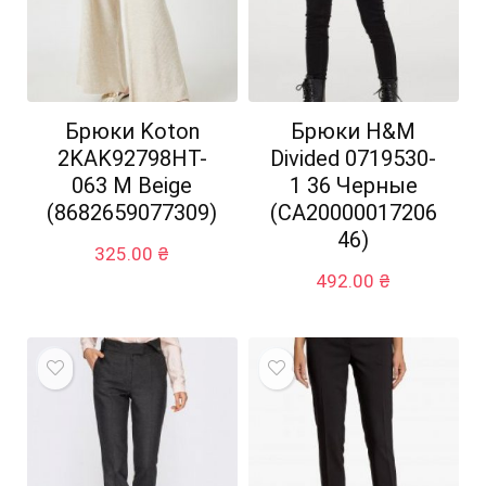
Брюки Koton
Брюки H&M
2KAK92798HT-
Divided 0719530-
063 M Beige
1 36 Черные
(8682659077309)
(СА20000017206
46)
325.00
₴
492.00
₴