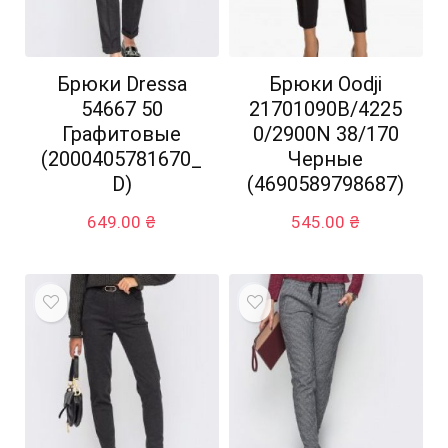
Брюки Dressa
Брюки Оodji
54667 50
21701090B/4225
Графитовые
0/2900N 38/170
(2000405781670_
Черные
D)
(4690589798687)
649.00
₴
545.00
₴