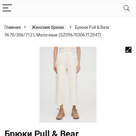
Главная
Женские брюки
Брюки Pull & Bear
9670/306/712 L Молочные (SZ09670306712047)
Брюки Pull & Bear