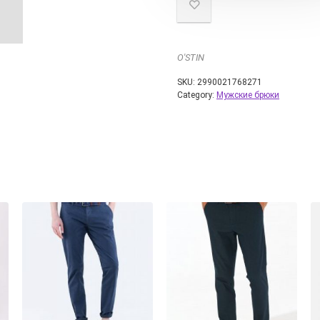
O'STIN
SKU:
2990021768271
Category:
Мужские брюки