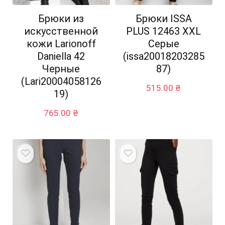
Брюки из
Брюки ISSA
искусственной
PLUS 12463 XXL
кожи Larionoff
Серые
Daniella 42
(issa20018203285
Черные
87)
(Lari20004058126
515.00
₴
19)
765.00
₴