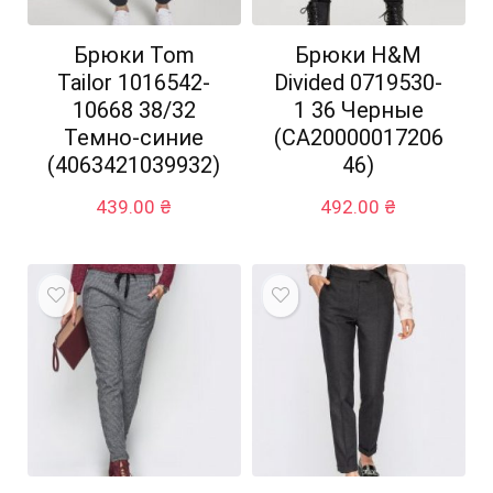
Брюки Tom
Брюки H&M
Tailor 1016542-
Divided 0719530-
10668 38/32
1 36 Черные
Темно-синие
(СА20000017206
(4063421039932)
46)
439.00
₴
492.00
₴