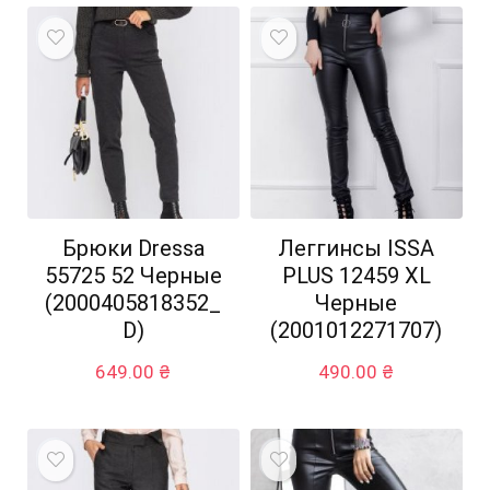
Брюки Dressa
Леггинсы ISSA
55725 52 Черные
PLUS 12459 XL
(2000405818352_
Черные
D)
(2001012271707)
649.00
₴
490.00
₴