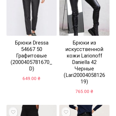
Брюки Dressa
Брюки из
54667 50
искусственной
Графитовые
кожи Larionoff
(2000405781670_
Daniella 42
D)
Черные
(Lari20004058126
649.00
₴
19)
765.00
₴