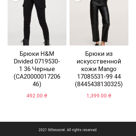
Брюки H&M
Брюки из
Divided 0719530-
искусственной
1 36 Черные
кожи Mango
(СА20000017206
17085531-99 44
46)
(8445438130325)
492.00
₴
1,399.00
₴
2021 littlesecret. All rights reserved.